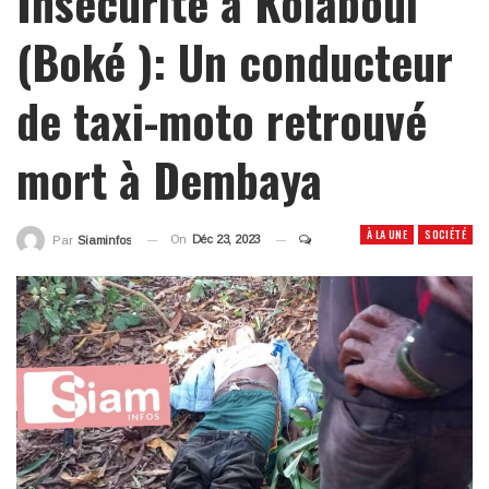
Insécurité à Kolaboui
(Boké ): Un conducteur
de taxi-moto retrouvé
mort à Dembaya
À LA UNE
SOCIÉTÉ
On
Déc 23, 2023
Par
Siaminfos