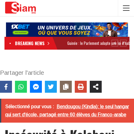
BREAKING NEWS
Partager l'article
Sélectionné pour vous :
Bendougou (Kindia): le seul hangar
qui sert d'école, partagé entre 60 élèves du Franco-arabe