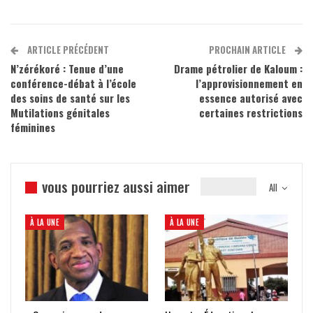
ARTICLE PRÉCÉDENT
PROCHAIN ARTICLE
N’zérékoré : Tenue d’une
Drame pétrolier de Kaloum :
conférence-débat à l’école
l’approvisionnement en
des soins de santé sur les
essence autorisé avec
Mutilations génitales
certaines restrictions
féminines
vous pourriez aussi aimer
All
À LA UNE
À LA UNE