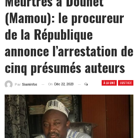
Meurtres à Dounet
(Mamou): le procureur
de la République
annonce l’arrestation de
cinq présumés auteurs
À LA UNE
JUSTICE
On
Déc 22, 2023
Par
Siaminfos