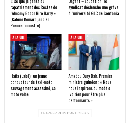
« Ce que je pense du
Urgent – Éducation : le
rapatriement des Restes de
syndicat déclenche une grève
l’Almamy Bocar Biro Barry »
à l’université GLC de Sonfonia
(Kabiné Komara, ancien
Premier ministre)
À LA UNE
À LA UNE
Hafia (Labé) : un jeune
Amadou Oury Bah, Premier
conducteur de taxi-moto
ministre guinéen : « Nous
sauvagement assassiné, sa
nous inspirons du modèle
moto volée
ivoirien pour être plus
performants »
CHARGER PLUS D'ARTICLES