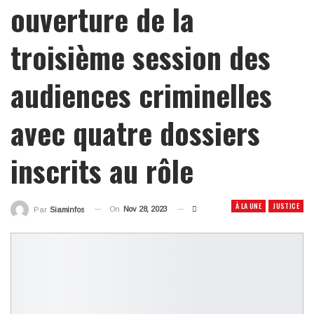
ouverture de la
troisième session des
audiences criminelles
avec quatre dossiers
inscrits au rôle
À LA UNE
JUSTICE
On
Nov 28, 2023
Par
Siaminfos