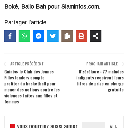
Boké, Bailo Bah pour Siaminfos.com
.
Partager l'article
ARTICLE PRÉCÉDENT
PROCHAIN ARTICLE
Guinée: le Club des Jeunes
N’zérékoré : 77 malades
Filles leaders compte
indigents reçoivent leurs
profiter du basketball pour
titres de prise en charge
mener des actions contre les
gratuite
violences faites aux filles et
femmes
vous pourriez aussi aimer
All