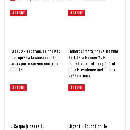
À LA UNE
À LA UNE
Labé : 290 cartons de poulets
Général Amara, nouvel homme
impropres à la consommation
fort de la Guinée ? : le
saisis par le service contrôle
ministre secrétaire général
qualité
de la Présidence met fin aux
spéculations
À LA UNE
À LA UNE
« Ce que je pense du
Urgent – Éducation : le