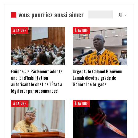
vous pourriez aussi aimer
All
À LA UNE
À LA UNE
Guinée : le Parlement adopte
Urgent : le Colonel Bienvenu
une loi d’habilitation
Lamah élevé au grade de
autorisant le chef de l’État à
Général de brigade
légiférer par ordonnances
À LA UNE
À LA UNE