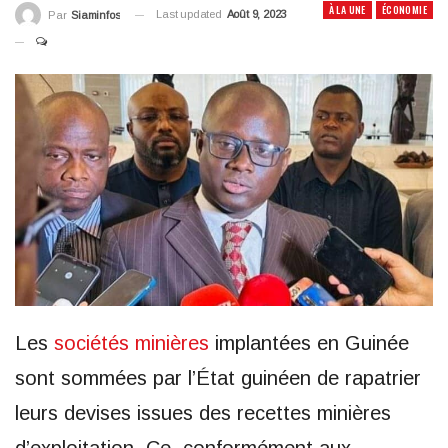
À LA UNE
ÉCONOMIE
Last updated
Août 9, 2023
Par
Siaminfos
Les
sociétés minières
implantées en Guinée
sont sommées par l’État guinéen de rapatrier
leurs devises issues des recettes minières