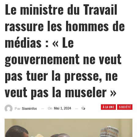
Le ministre du Travail
rassure les hommes de
médias : « Le
gouvernement ne veut
pas tuer la presse, ne
veut pas la museler »
À LA UNE
SOCIÉTÉ
On
Mai 1, 2024
Par
Siaminfos