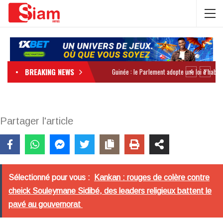
BREAKING NEWS
Partager l'article
Sélectionné pour vous :
Kankan : rouges de colère contre
cheick Souleymane Sidibé, des leaders religieux battent le
pavé au gouvernorat