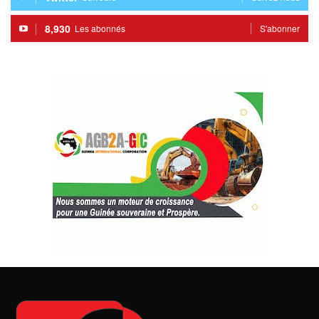
8,930
Les abonnés
S'abonner