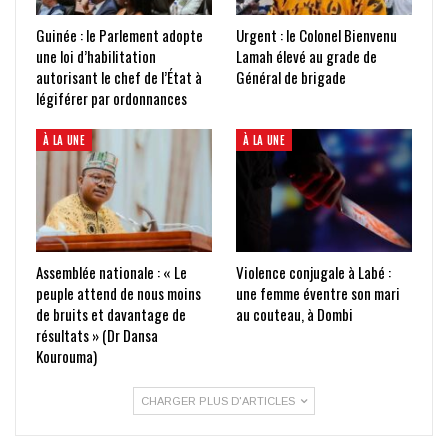
Guinée : le Parlement adopte
Urgent : le Colonel Bienvenu
une loi d’habilitation
Lamah élevé au grade de
autorisant le chef de l’État à
Général de brigade
légiférer par ordonnances
À LA UNE
À LA UNE
Assemblée nationale : « Le
Violence conjugale à Labé :
peuple attend de nous moins
une femme éventre son mari
de bruits et davantage de
au couteau, à Dombi
résultats » (Dr Dansa
Kourouma)
CHARGER PLUS D'ARTICLES