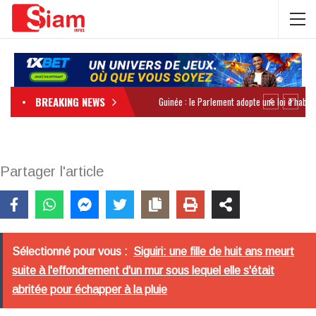
BREAKING NEWS
Partager l'article
Sélectionné pour vous :
Siguiri: une fille de huit ans meurt
suite à l'effondrement d'un mur sous lequel elle s'était
abritée pour échapper à la pluie