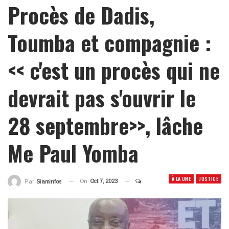
Procès de Dadis,
Toumba et compagnie :
<< c'est un procès qui ne
devrait pas s'ouvrir le
28 septembre>>, lâche
Me Paul Yomba
À LA UNE
JUSTICE
On
Oct 7, 2023
Par
Siaminfos