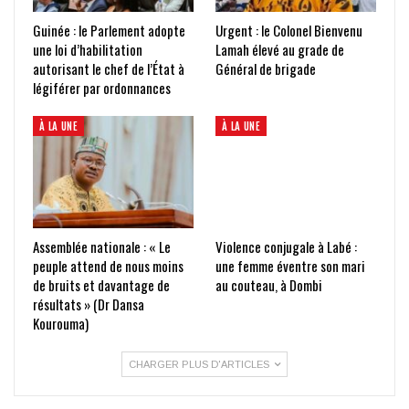
Guinée : le Parlement adopte
Urgent : le Colonel Bienvenu
une loi d’habilitation
Lamah élevé au grade de
autorisant le chef de l’État à
Général de brigade
légiférer par ordonnances
À LA UNE
À LA UNE
Assemblée nationale : « Le
Violence conjugale à Labé :
peuple attend de nous moins
une femme éventre son mari
de bruits et davantage de
au couteau, à Dombi
résultats » (Dr Dansa
Kourouma)
CHARGER PLUS D'ARTICLES