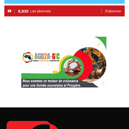
8,930
Les abonnés
S'abonner