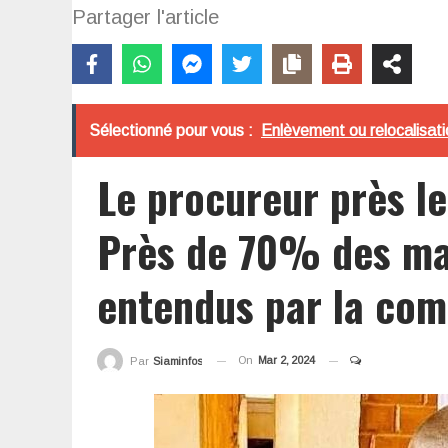
Partager l'article
Sélectionné pour vous :
Enlèvement ou relocalisati
Le procureur près le
Près de 70% des mai
entendus par la com
On
Mar 2, 2024
Par
Siaminfos