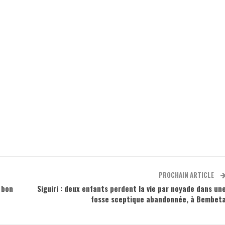
PROCHAIN ARTICLE
 bon
Siguiri : deux enfants perdent la vie par noyade dans un
fosse sceptique abandonnée, à Bembet