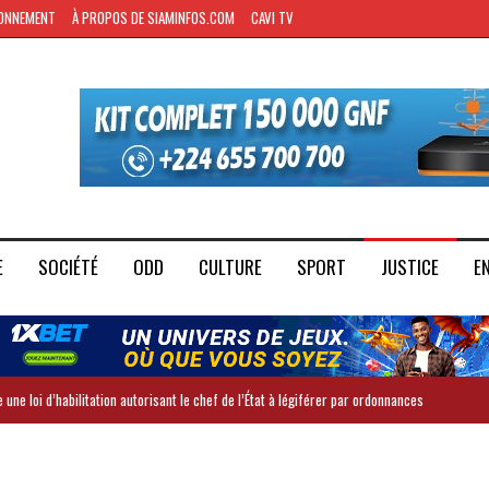
ONNEMENT
À PROPOS DE SIAMINFOS.COM
CAVI TV
E
SOCIÉTÉ
ODD
CULTURE
SPORT
JUSTICE
E
 une loi d’habilitation autorisant le chef de l’État à légiférer par ordonnances