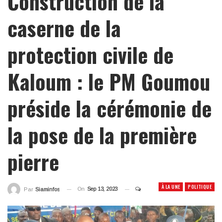
Construction de la
caserne de la
protection civile de
Kaloum : le PM Goumou
préside la cérémonie de
la pose de la première
pierre
À LA UNE
POLITIQUE
On
Sep 13, 2023
Par
Siaminfos