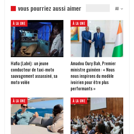
vous pourriez aussi aimer
All
À LA UNE
À LA UNE
Hafia (Labé) : un jeune
Amadou Oury Bah, Premier
conducteur de taxi-moto
ministre guinéen : « Nous
sauvagement assassiné, sa
nous inspirons du modèle
moto volée
ivoirien pour être plus
performants »
À LA UNE
À LA UNE