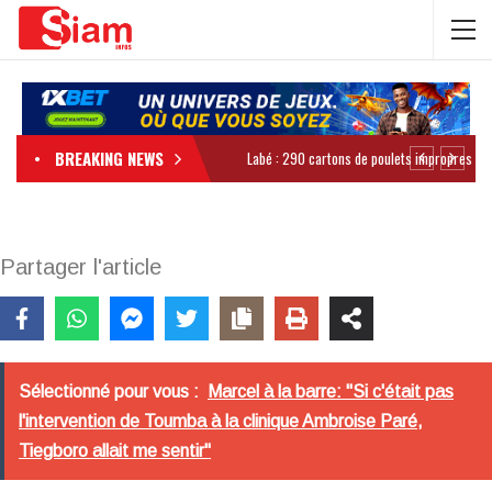
BREAKING NEWS
Partager l'article
Sélectionné pour vous :
Marcel à la barre: "Si c'était pas
l'intervention de Toumba à la clinique Ambroise Paré,
Tiegboro allait me sentir"