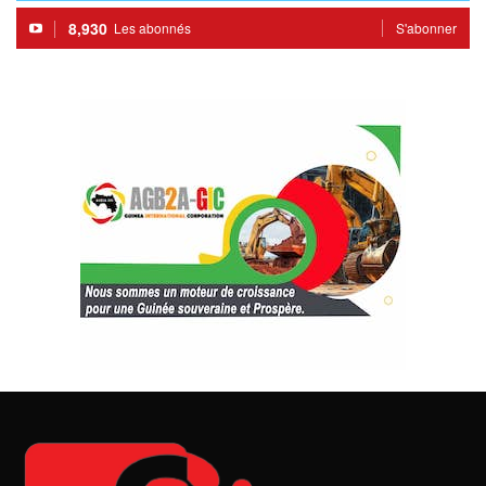
8,930
Les abonnés
S'abonner