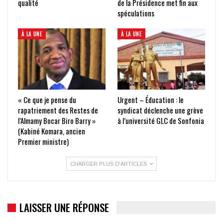
qualité
de la Présidence met fin aux
spéculations
À LA UNE
À LA UNE
« Ce que je pense du
Urgent – Éducation : le
rapatriement des Restes de
syndicat déclenche une grève
l’Almamy Bocar Biro Barry »
à l’université GLC de Sonfonia
(Kabiné Komara, ancien
Premier ministre)
CHARGER PLUS D'ARTICLES
LAISSER UNE RÉPONSE