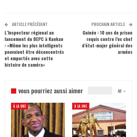
ARTICLE PRÉCÉDENT
PROCHAIN ARTICLE
L’Inspecteur régional au
Guinée : 10 ans de prison
lancement du BEPC à Kankan
requis contre l’ex chef
: «Même les plus intelligents
d’état-major général des
pouvaient être déconcentrés
armées
et emportés avec cette
histoire de caméra»
vous pourriez aussi aimer
All
À LA UNE
À LA UNE