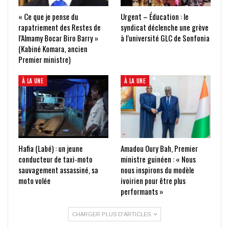
« Ce que je pense du
Urgent – Éducation : le
rapatriement des Restes de
syndicat déclenche une grève
l’Almamy Bocar Biro Barry »
à l’université GLC de Sonfonia
(Kabiné Komara, ancien
Premier ministre)
À LA UNE
À LA UNE
Hafia (Labé) : un jeune
Amadou Oury Bah, Premier
conducteur de taxi-moto
ministre guinéen : « Nous
sauvagement assassiné, sa
nous inspirons du modèle
moto volée
ivoirien pour être plus
performants »
CHARGER PLUS D'ARTICLES