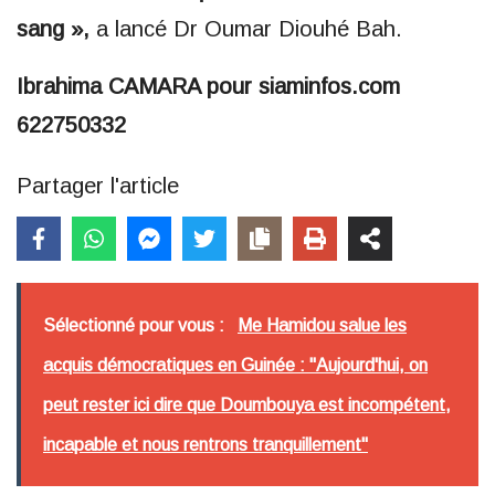
sang »,
a lancé Dr Oumar Diouhé Bah.
Ibrahima CAMARA pour siaminfos.com
622750332
Partager l'article
Sélectionné pour vous :
Me Hamidou salue les
acquis démocratiques en Guinée : "Aujourd'hui, on
peut rester ici dire que Doumbouya est incompétent,
incapable et nous rentrons tranquillement"