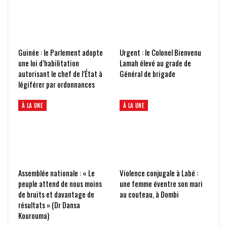
Guinée : le Parlement adopte
Urgent : le Colonel Bienvenu
une loi d’habilitation
Lamah élevé au grade de
autorisant le chef de l’État à
Général de brigade
légiférer par ordonnances
À LA UNE
À LA UNE
Assemblée nationale : « Le
Violence conjugale à Labé :
peuple attend de nous moins
une femme éventre son mari
de bruits et davantage de
au couteau, à Dombi
résultats » (Dr Dansa
Kourouma)