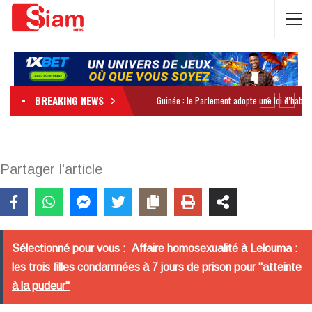
BREAKING NEWS
Partager l'article
Sélectionné pour vous :
Affaire homosexualité à Lelouma :
les trois filles condamnées à 7 jours de prison pour "atteinte
à la pudeur"