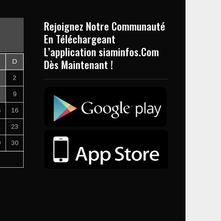
Rejoignez Notre Communauté
En Téléchargeant
L’application siaminfos.Com
Dès Maintenant !
D
2
9
5
16
2
23
9
30