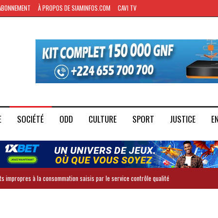
ABONNEMENT
À PROPOS DE SIAMINFOS.COM
CAVI TV
E
SOCIÉTÉ
ODD
CULTURE
SPORT
JUSTICE
E
ts impropres à la consommation saisis par le service contrôle qualité