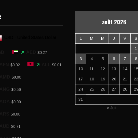
e
août 2026
USD - United States Dollar
L
M
M
J
V
S
1
SD
AED
$0.27
3
4
5
6
7
8
AFN
ALL
$0.02
$0.01
10
11
12
13
14
1
AMD
$0.00
17
18
19
20
21
2
ANG
24
25
26
27
28
2
$0.56
31
AOA
$0.00
« Juil
ARS
$0.00
AUD
$0.71