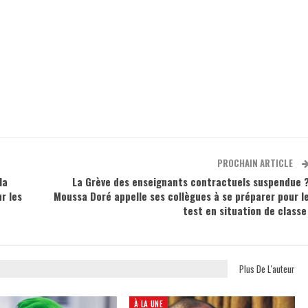
PROCHAIN ARTICLE
la
La Grève des enseignants contractuels suspendue 
r les
Moussa Doré appelle ses collègues à se préparer pour l
test en situation de class
Plus De L'auteur
À LA UNE