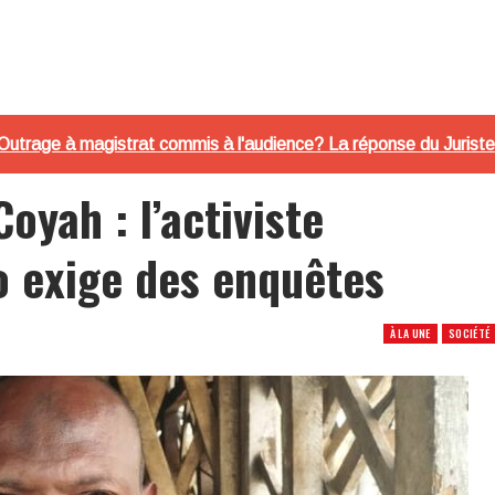
 l'Outrage à magistrat commis à l'audience? La réponse du Jurist
oyah : l’activiste
o exige des enquêtes
À LA UNE
SOCIÉTÉ