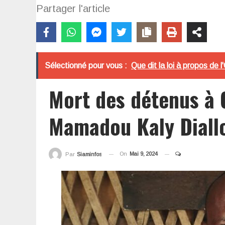
Partager l'article
Sélectionné pour vous :
Que dit la loi à propos de
Mort des détenus à C
Mamadou Kaly Diall
On
Mai 9, 2024
Par
Siaminfos