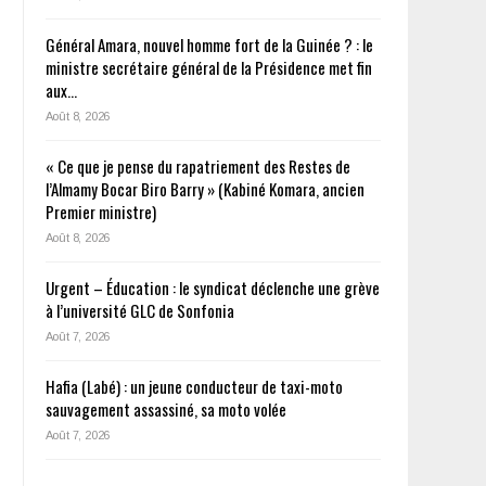
Général Amara, nouvel homme fort de la Guinée ? : le
ministre secrétaire général de la Présidence met fin
aux…
Août 8, 2026
« Ce que je pense du rapatriement des Restes de
l’Almamy Bocar Biro Barry » (Kabiné Komara, ancien
Premier ministre)
Août 8, 2026
Urgent – Éducation : le syndicat déclenche une grève
à l’université GLC de Sonfonia
Août 7, 2026
Hafia (Labé) : un jeune conducteur de taxi-moto
sauvagement assassiné, sa moto volée
Août 7, 2026