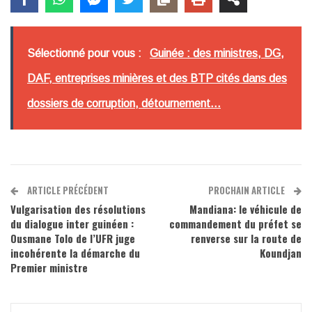
Sélectionné pour vous :
Guinée : des ministres, DG,
DAF, entreprises minières et des BTP cités dans des
dossiers de corruption, détournement...
ARTICLE PRÉCÉDENT
PROCHAIN ARTICLE
Vulgarisation des résolutions
Mandiana: le véhicule de
du dialogue inter guinéen :
commandement du préfet se
Ousmane Tolo de l’UFR juge
renverse sur la route de
incohérente la démarche du
Koundjan
Premier ministre