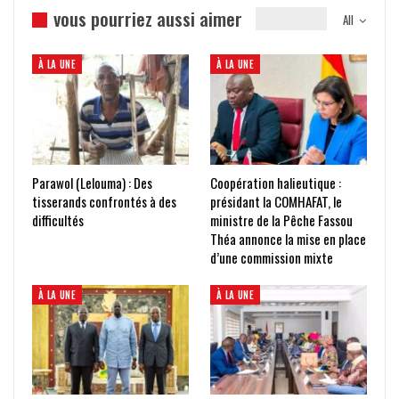
vous pourriez aussi aimer
All
À LA UNE
À LA UNE
Parawol (Lelouma) : Des
Coopération halieutique :
tisserands confrontés à des
présidant la COMHAFAT, le
difficultés
ministre de la Pêche Fassou
Théa annonce la mise en place
d’une commission mixte
À LA UNE
À LA UNE