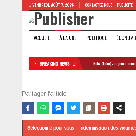
VENDREDI, AOÛT 7, 2026
CONTACTEZ-NOUS
PUBLICITÉ
ACCUEIL
À LA UNE
POLITIQUE
ÉCONOMI
BREAKING NEWS
Hafia (Labé) : un jeune con
Partager l'article
Sélectionné pour vous :
Indemnisation des victimes