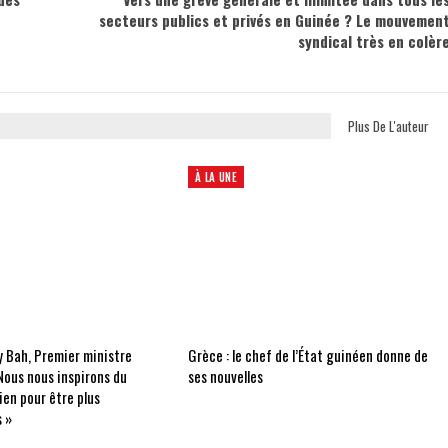
secteurs publics et privés en Guinée ? Le mouvemen
syndical très en colèr
Plus De L'auteur
À LA UNE
 Bah, Premier ministre
Grèce : le chef de l’État guinéen donne de
Nous nous inspirons du
ses nouvelles
ien pour être plus
 »