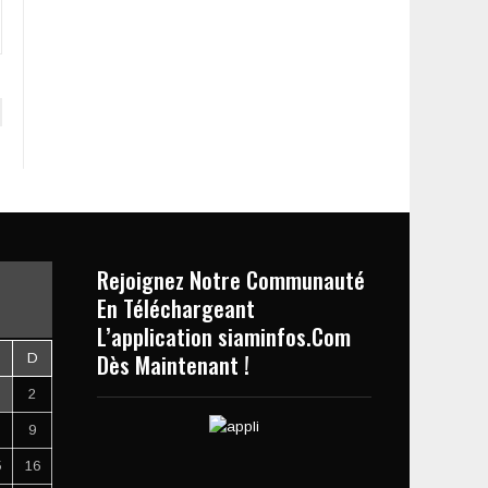
Rejoignez Notre Communauté
En Téléchargeant
L’application siaminfos.Com
Dès Maintenant !
D
2
9
5
16