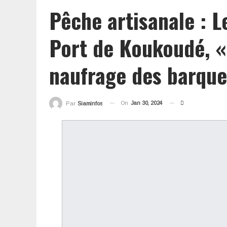
Pêche artisanale : 
Port de Koukoudé, «
naufrage des barque
On
Jan 30, 2024
Par
Siaminfos