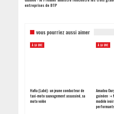
entreprises de BTP
vous pourriez aussi aimer
À LA UNE
À LA UNE
Hafia (Labé) : un jeune conducteur de
Amadou Oury
taxi-moto sauvagement assassiné, sa
guinéen : « 
moto volée
modèle ivoir
performants