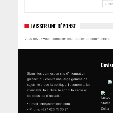
CHAR
LAISSER UNE RÉPONSE
Vous devez
vous connecter
pour publier un commentaire.
Devis
Siaminfos.com est un site d'information
guinéen qui couvre une large gamme de
sujets, tels que la politique, l'économie, les
interviews, la culture, le sport, la santé et
U
les dossiers d'actualité.
• Email: info@siaminfos.com
• Phone: +224 620 45 35 97