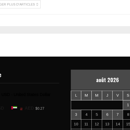
GER PLUS D'ARTICLES
e
août 2026
USD - United States Dollar
L
M
M
J
V
S
1
SD
AED
$0.27
3
4
5
6
7
8
10
11
12
13
14
1