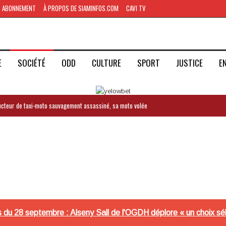
ABONNEMENT
À PROPOS DE SIAMINFOS.COM
CAVI TV
E
SOCIÉTÉ
ODD
CULTURE
SPORT
JUSTICE
E
ducteur de taxi-moto sauvagement assassiné, sa moto volée
 du 28 septembre : Alseny Sall de l'OGDH déplore « un choix sél