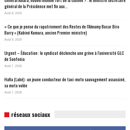
Général Amara, nouvel homme fort de la Guinée ? : le ministre secrétaire
général de la Présidence met fin aux…
Août 8, 2026
« Ce que je pense du rapatriement des Restes de l’Almamy Bocar Biro
Barry » (Kabiné Komara, ancien Premier ministre)
Août 8, 2026
Urgent – Éducation : le syndicat déclenche une grève à l’université GLC
de Sonfonia
Août 7, 2026
Hafia (Labé) : un jeune conducteur de taxi-moto sauvagement assassiné,
sa moto volée
Août 7, 2026
réseaux sociaux