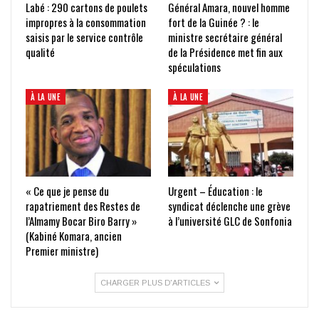
Labé : 290 cartons de poulets
Général Amara, nouvel homme
impropres à la consommation
fort de la Guinée ? : le
saisis par le service contrôle
ministre secrétaire général
qualité
de la Présidence met fin aux
spéculations
À LA UNE
À LA UNE
« Ce que je pense du
Urgent – Éducation : le
rapatriement des Restes de
syndicat déclenche une grève
l’Almamy Bocar Biro Barry »
à l’université GLC de Sonfonia
(Kabiné Komara, ancien
Premier ministre)
CHARGER PLUS D'ARTICLES