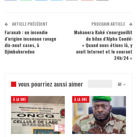
ARTICLE PRÉCÉDENT
PROCHAIN ARTICLE
Faranah : un incendie
Makanera Kaké s’enorgueillit
d’origine inconnue ravage
du bilan d’Alpha Condé:
dix-neuf cases, à
« Quand nous étions là, y
Djimbakeredou
avait Internet et le courant
24h/24 »
vous pourriez aussi aimer
All
À LA UNE
À LA UNE