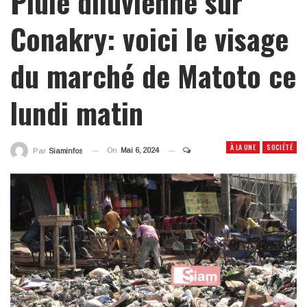
Pluie diluvienne sur
Conakry: voici le visage
du marché de Matoto ce
lundi matin
À LA UNE
SOCIÉTÉ
On
Mai 6, 2024
Par
Siaminfos