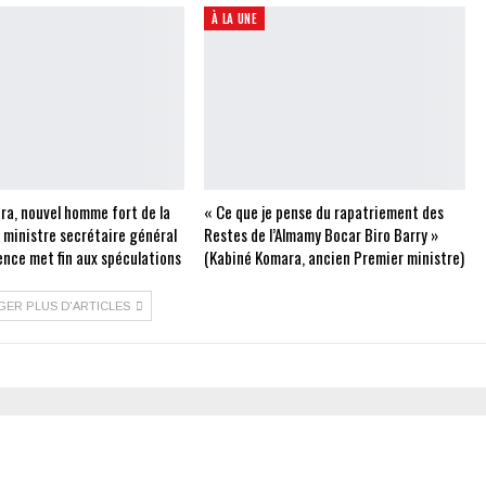
À LA UNE
ra, nouvel homme fort de la
« Ce que je pense du rapatriement des
e ministre secrétaire général
Restes de l’Almamy Bocar Biro Barry »
ence met fin aux spéculations
(Kabiné Komara, ancien Premier ministre)
GER PLUS D'ARTICLES