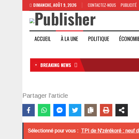
DIMANCHE, AOÛT 9, 2026
CONTACTEZ-NOUS
PUBLICITÉ
ACCUEIL
À LA UNE
POLITIQUE
ÉCONOMI
BREAKING NEWS
Partager l'article
Sélectionné pour vous :
TPI de N'zérékoré : neuf d