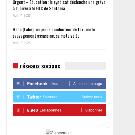
Urgent – Éducation : le syndicat déclenche une grève
à l’université GLC de Sonfonia
Août 7, 2026
Hafia (Labé) : un jeune conducteur de taxi-moto
sauvagement assassiné, sa moto volée
Août 7, 2026
réseaux sociaux
Facebook
Likes
Aimez notre page
Twitter
Suiveurs
Suivez-nous
8,940
Les abonnés
S'abonner