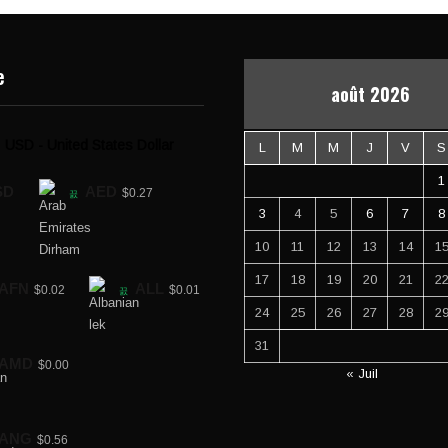
e
août 2026
USD - United States Dollar
L
M
M
J
V
S
1
SD
AED
$0.27
3
4
5
6
7
8
10
11
12
13
14
1
17
18
19
20
21
2
AFN
ALL
$0.02
$0.01
24
25
26
27
28
2
31
AMD
$0.00
« Juil
ANG
$0.56