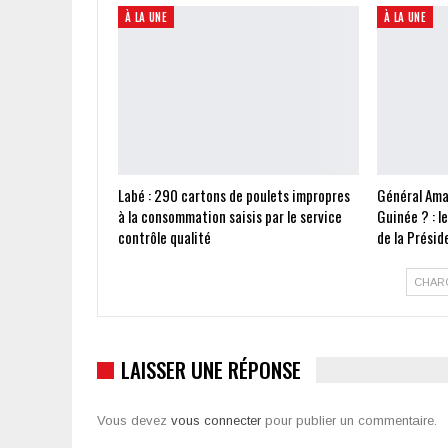
À LA UNE
À LA UNE
Labé : 290 cartons de poulets impropres
Général Ama
à la consommation saisis par le service
Guinée ? : l
contrôle qualité
de la Présid
CHAR
LAISSER UNE RÉPONSE
Vous devez
vous connecter
pour publier un commentaire.