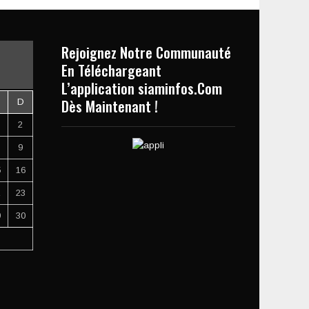
Rejoignez Notre Communauté
En Téléchargeant
L’application siaminfos.Com
Dès Maintenant !
D
2
9
5
16
2
23
9
30