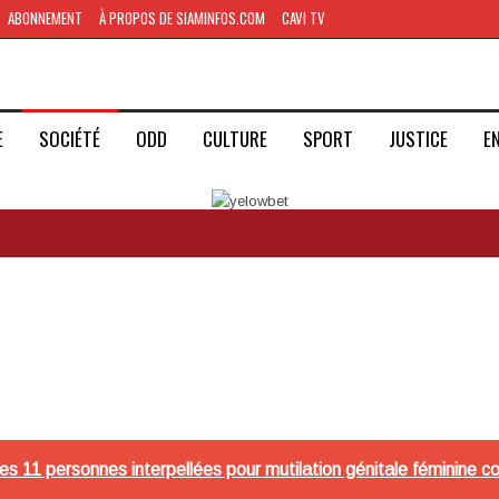
ABONNEMENT
À PROPOS DE SIAMINFOS.COM
CAVI TV
E
SOCIÉTÉ
ODD
CULTURE
SPORT
JUSTICE
E
es 11 personnes interpellées pour mutilation génitale féminine 