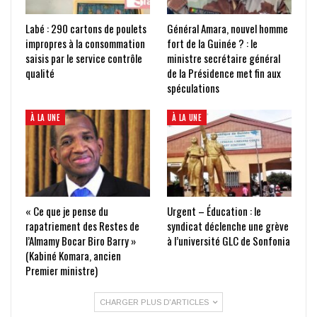
Labé : 290 cartons de poulets
Général Amara, nouvel homme
impropres à la consommation
fort de la Guinée ? : le
saisis par le service contrôle
ministre secrétaire général
qualité
de la Présidence met fin aux
spéculations
À LA UNE
À LA UNE
« Ce que je pense du
Urgent – Éducation : le
rapatriement des Restes de
syndicat déclenche une grève
l’Almamy Bocar Biro Barry »
à l’université GLC de Sonfonia
(Kabiné Komara, ancien
Premier ministre)
CHARGER PLUS D'ARTICLES