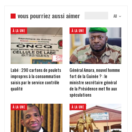
vous pourriez aussi aimer
All
À LA UNE
À LA UNE
Labé : 290 cartons de poulets
Général Amara, nouvel homme
impropres à la consommation
fort de la Guinée ? : le
saisis par le service contrôle
ministre secrétaire général
qualité
de la Présidence met fin aux
spéculations
À LA UNE
À LA UNE