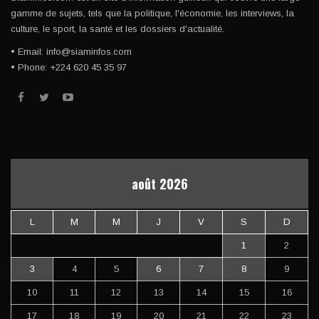
gamme de sujets, tels que la politique, l'économie, les interviews, la
culture, le sport, la santé et les dossiers d'actualité.
• Email: info@siaminfos.com
• Phone: +224 620 45 35 97
août 2026
L
M
M
J
V
S
D
1
2
3
4
5
6
7
8
9
10
11
12
13
14
15
16
17
18
19
20
21
22
23