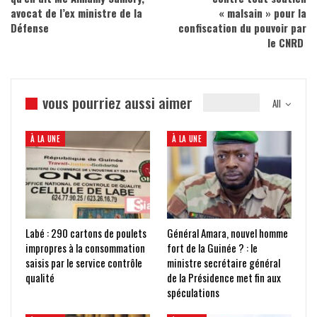
avocat de l’ex ministre de la
« malsain » pour la
Défense
confiscation du pouvoir par
le CNRD
vous pourriez aussi aimer
All
À LA UNE
À LA UNE
Labé : 290 cartons de poulets
Général Amara, nouvel homme
impropres à la consommation
fort de la Guinée ? : le
saisis par le service contrôle
ministre secrétaire général
qualité
de la Présidence met fin aux
spéculations