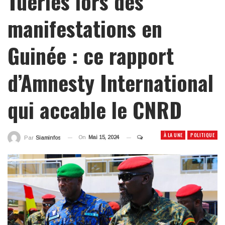
Tueries lors des
manifestations en
Guinée : ce rapport
d’Amnesty International
qui accable le CNRD
À LA UNE
POLITIQUE
On
Mai 15, 2024
Par
Siaminfos