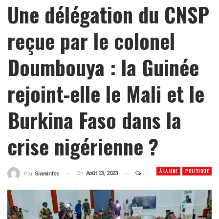
Une délégation du CNSP
reçue par le colonel
Doumbouya : la Guinée
rejoint-elle le Mali et le
Burkina Faso dans la
crise nigérienne ?
À LA UNE
POLITIQUE
On
Août 13, 2023
Par
Siaminfos