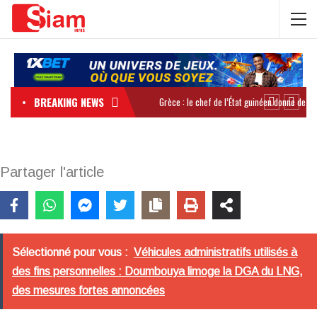
BREAKING NEWS
Partager l'article
Sélectionné pour vous :
Véhicules administratifs utilisés à
des fins personnelles : Doumbouya limoge la DGA du LNG,
des mesures fortes annoncées