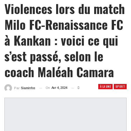
Violences lors du match
Milo FC-Renaissance FC
à Kankan : voici ce qui
s’est passé, selon le
coach Maléah Camara
À LA UNE
SPORT
On
Avr 4, 2024
Par
Siaminfos