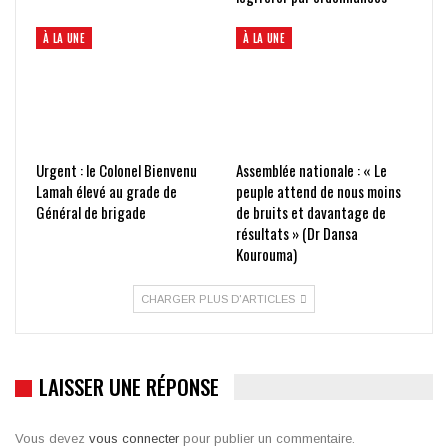
À LA UNE
À LA UNE
Urgent : le Colonel Bienvenu
Assemblée nationale : « Le
Lamah élevé au grade de
peuple attend de nous moins
Général de brigade
de bruits et davantage de
résultats » (Dr Dansa
Kourouma)
CHARGER PLUS D'ARTICLES
LAISSER UNE RÉPONSE
Vous devez
vous connecter
pour publier un commentaire.