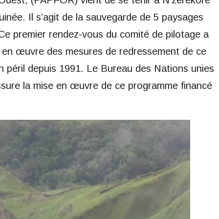
’Ouest, (PAPFOR) vient de se tenir à N’zérékoré
 Guinée. Il s’agit de la sauvegarde de 5 paysages
 Ce premier rendez-vous du comité de pilotage a
ise en œuvre des mesures de redressement de ce
n péril depuis 1991. Le Bureau des Nations unies
assure la mise en œuvre de ce programme financé