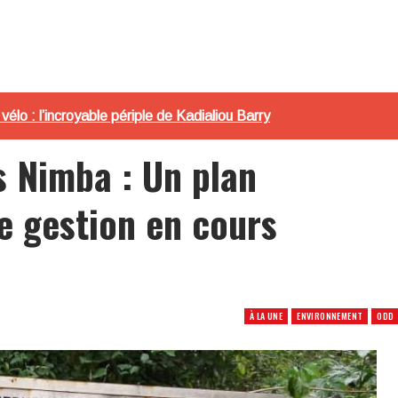
lo : l’incroyable périple de Kadialiou Barry
 Nimba : Un plan
 gestion en cours
À LA UNE
ENVIRONNEMENT
ODD