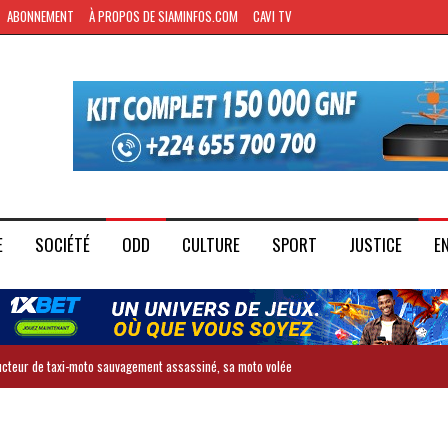
ABONNEMENT
À PROPOS DE SIAMINFOS.COM
CAVI TV
E
SOCIÉTÉ
ODD
CULTURE
SPORT
JUSTICE
E
ducteur de taxi-moto sauvagement assassiné, sa moto volée