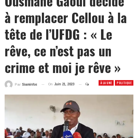
Ousmane Gaoul décidé
à remplacer Cellou à la
tête de l’UFDG : « Le
rêve, ce n’est pas un
crime et moi je rêve »
À LA UNE
POLITIQUE
On
Juin 21, 2023
Par
Siaminfos