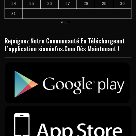
24
25
26
27
28
29
30
31
« Juil
Rejoignez Notre Communauté En Téléchargeant
L’application siaminfos.Com Dès Maintenant !