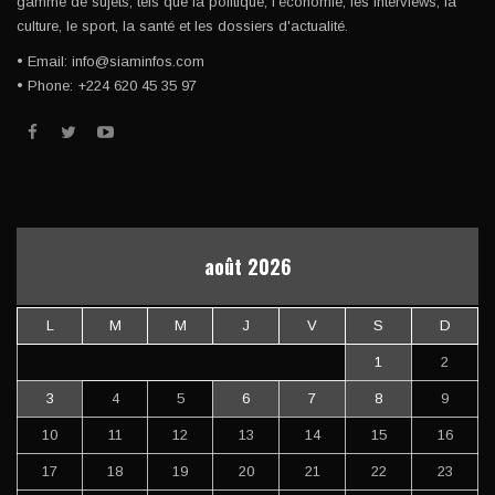
gamme de sujets, tels que la politique, l'économie, les interviews, la
culture, le sport, la santé et les dossiers d'actualité.
• Email: info@siaminfos.com
• Phone: +224 620 45 35 97
août 2026
L
M
M
J
V
S
D
1
2
3
4
5
6
7
8
9
10
11
12
13
14
15
16
17
18
19
20
21
22
23