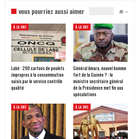
vous pourriez aussi aimer
All
À LA UNE
À LA UNE
Labé : 290 cartons de poulets
Général Amara, nouvel homme
impropres à la consommation
fort de la Guinée ? : le
saisis par le service contrôle
ministre secrétaire général
qualité
de la Présidence met fin aux
spéculations
À LA UNE
À LA UNE