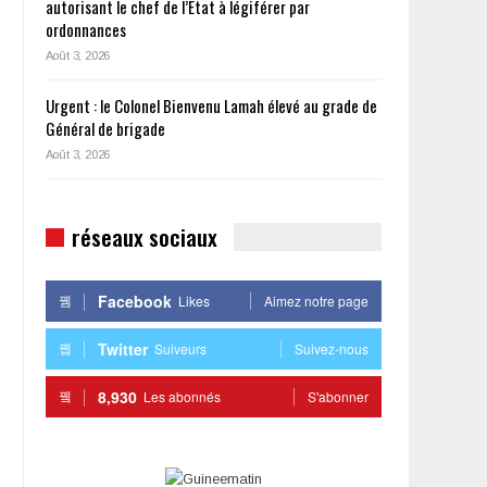
autorisant le chef de l’État à légiférer par
ordonnances
Août 3, 2026
Urgent : le Colonel Bienvenu Lamah élevé au grade de
Général de brigade
Août 3, 2026
réseaux sociaux
Facebook
Likes
Aimez notre page
Twitter
Suiveurs
Suivez-nous
8,930
Les abonnés
S'abonner