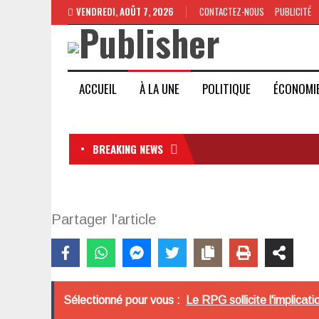
VENDREDI, AOÛT 7, 2026
CONTACTEZ-NOUS
PUBLICITÉ
ACCUEIL
À LA UNE
POLITIQUE
ÉCONOMI
BREAKING NEWS
Partager l'article
Sélectionné pour vous :
Le RPG sollicite l'implicati