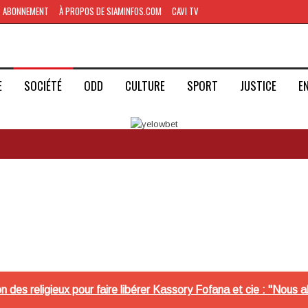
ABONNEMENT
À PROPOS DE SIAMINFOS.COM
CAVI TV
E
SOCIÉTÉ
ODD
CULTURE
SPORT
JUSTICE
E
on des religieux pour faire libérer Kassory Fofana et cie : "Nous a