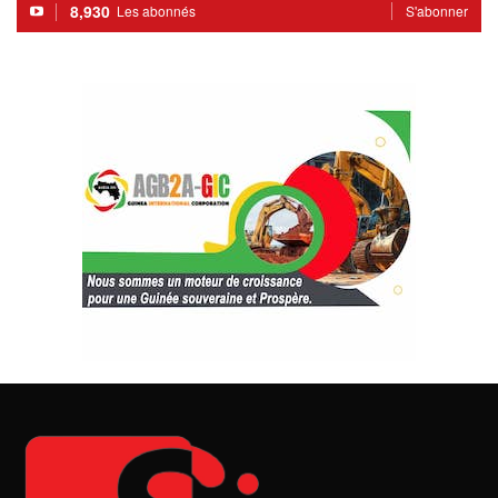
8,930
Les abonnés
S'abonner