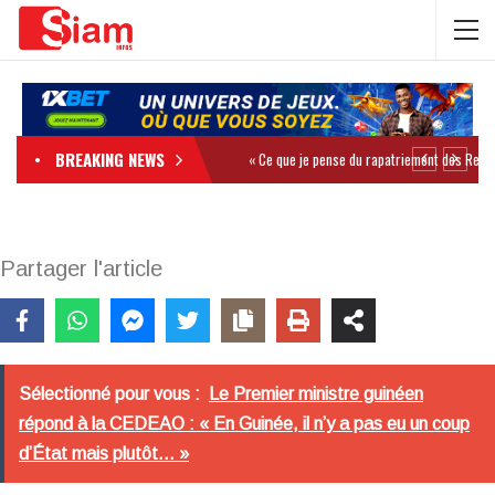
BREAKING NEWS
Partager l'article
Sélectionné pour vous :
Le Premier ministre guinéen
répond à la CEDEAO : « En Guinée, il n’y a pas eu un coup
d’État mais plutôt… »