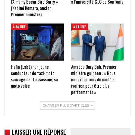
l’Almamy Bocar Biro Barry »
à l’université GLC de Sonfonia
(Kabiné Komara, ancien
Premier ministre)
À LA UNE
À LA UNE
Hafia (Labé) : un jeune
Amadou Oury Bah, Premier
conducteur de taxi-moto
ministre guinéen : « Nous
sauvagement assassiné, sa
nous inspirons du modèle
moto volée
ivoirien pour être plus
performants »
CHARGER PLUS D'ARTICLES
LAISSER UNE RÉPONSE