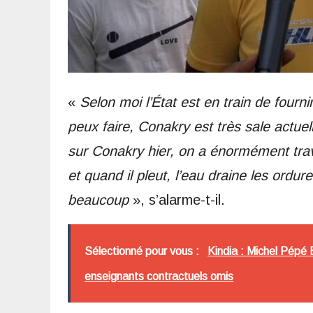
«
Selon moi l’État est en train de fourni
peux faire, Conakry est très sale actue
sur Conakry hier, on a énormément tra
et quand il pleut, l’eau draine les ord
beaucoup
», s’alarme-t-il.
Sélectionné pour vous :
Kindia : Michel Pépé
enseignants contractuels omis