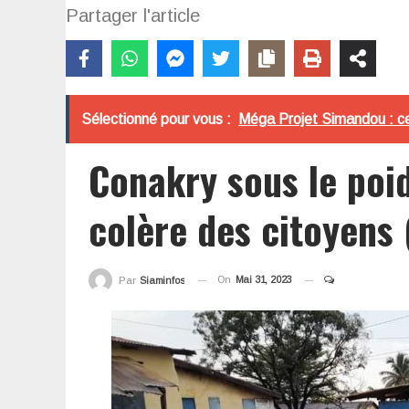
Partager l'article
Sélectionné pour vous :
Méga Projet Simandou : ces
Conakry sous le poid
colère des citoyens 
On
Mai 31, 2023
Par
Siaminfos