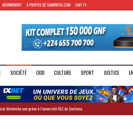
ABONNEMENT
À PROPOS DE SIAMINFOS.COM
CAVI TV
E
SOCIÉTÉ
ODD
CULTURE
SPORT
JUSTICE
E
dicat déclenche une grève à l’université GLC de Sonfonia