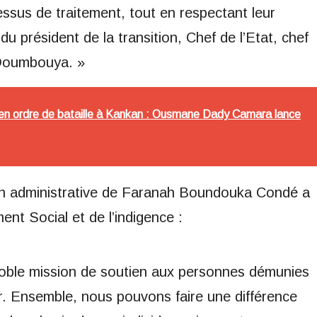
essus de traitement, tout en respectant leur
u président de la transition, Chef de l’Etat, chef
Doumbouya. »
en ordre de bataille à Kankan : Ousmane Dady Camara lance
ion administrative de Faranah Boundouka Condé a
nt Social et de l’indigence :
noble mission de soutien aux personnes démunies
r. Ensemble, nous pouvons faire une différence