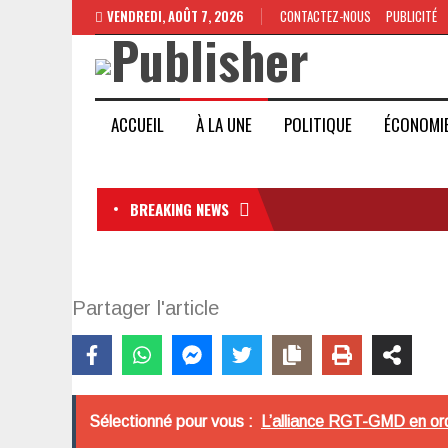
VENDREDI, AOÛT 7, 2026
CONTACTEZ-NOUS
PUBLICITÉ
ACCUEIL
À LA UNE
POLITIQUE
ÉCONOMI
BREAKING NEWS
Partager l'article
Sélectionné pour vous :
L’alliance RGT-GMD en ord