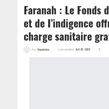
Faranah : Le Fonds 
et de I’indigence off
charge sanitaire gra
Last updated
Juil 20, 2023
Par
Siaminfos