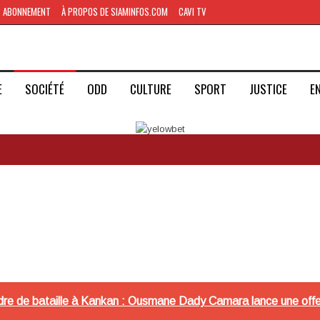
ABONNEMENT
À PROPOS DE SIAMINFOS.COM
CAVI TV
E
SOCIÉTÉ
ODD
CULTURE
SPORT
JUSTICE
E
re de bataille à Kankan : Ousmane Dady Camara lance une offe