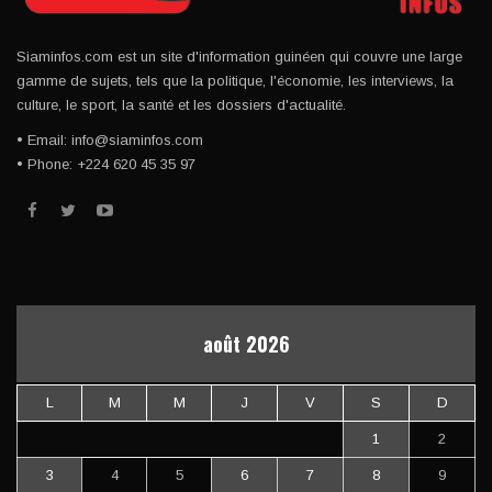
Siaminfos.com est un site d'information guinéen qui couvre une large
gamme de sujets, tels que la politique, l'économie, les interviews, la
culture, le sport, la santé et les dossiers d'actualité.
• Email: info@siaminfos.com
• Phone: +224 620 45 35 97
août 2026
L
M
M
J
V
S
D
1
2
3
4
5
6
7
8
9