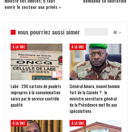
montré ses limites; il faut
demande sa libération
ouvrir le secteur aux privés »
vous pourriez aussi aimer
All
À LA UNE
À LA UNE
Labé : 290 cartons de poulets
Général Amara, nouvel homme
impropres à la consommation
fort de la Guinée ? : le
saisis par le service contrôle
ministre secrétaire général
qualité
de la Présidence met fin aux
spéculations
À LA UNE
À LA UNE