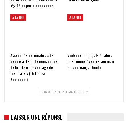
légiférer par ordonnances
À LA UNE
À LA UNE
Assemblée nationale : « Le
Violence conjugale à Labé :
peuple attend de nous moins
une femme éventre son mari
de bruits et davantage de
au couteau, à Dombi
résultats » (Dr Dansa
Kourouma)
CHARGER PLUS D'ARTICLES
LAISSER UNE RÉPONSE