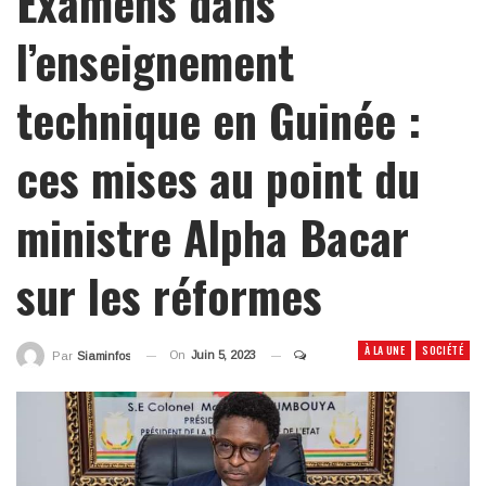
Examens dans
l’enseignement
technique en Guinée :
ces mises au point du
ministre Alpha Bacar
sur les réformes
À LA UNE
SOCIÉTÉ
On
Juin 5, 2023
Par
Siaminfos