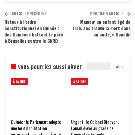
ARTICLE PRÉCÉDENT
PROCHAIN ARTICLE
Retour à l’ordre
Mamou: un enfant âgé de
constitutionnel en Guinée :
trois ans trouve la mort dans
des Guinéens battent le pavé
un puits, à Gouddil
à Bruxelles contre le CNRD
vous pourriez aussi aimer
All
À LA UNE
À LA UNE
Guinée : le Parlement adopte
Urgent : le Colonel Bienvenu
une loi d’habilitation
Lamah élevé au grade de
autorisant le chef de l’État à
Général de brigade