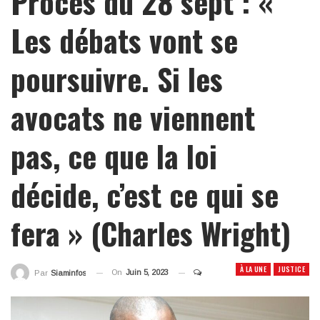
Procès du 28 sept : «
Les débats vont se
poursuivre. Si les
avocats ne viennent
pas, ce que la loi
décide, c’est ce qui se
fera » (Charles Wright)
À LA UNE
JUSTICE
On
Juin 5, 2023
Par
Siaminfos