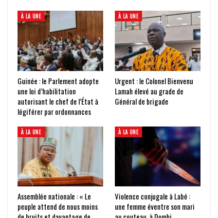
À LA UNE
À LA UNE
Guinée : le Parlement adopte
Urgent : le Colonel Bienvenu
une loi d’habilitation
Lamah élevé au grade de
autorisant le chef de l’État à
Général de brigade
légiférer par ordonnances
À LA UNE
À LA UNE
Assemblée nationale : « Le
Violence conjugale à Labé :
peuple attend de nous moins
une femme éventre son mari
de bruits et davantage de
au couteau, à Dombi