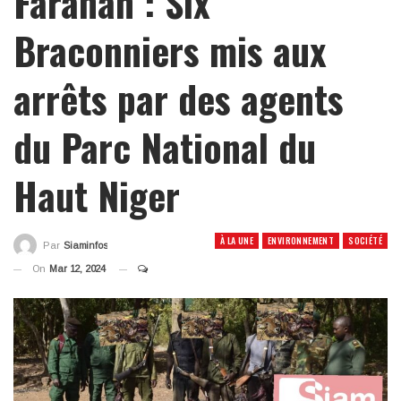
Faranah : Six
Braconniers mis aux
arrêts par des agents
du Parc National du
Haut Niger
À LA UNE
ENVIRONNEMENT
SOCIÉTÉ
Par
Siaminfos
On
Mar 12, 2024