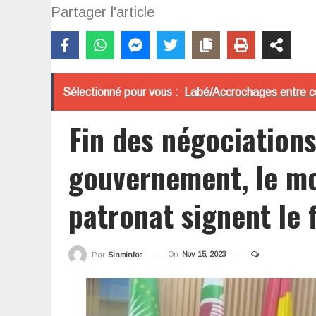
Partager l'article
Sélectionné pour vous :
Labé/Accrochages entre co
Fin des négociations 
gouvernement, le mo
patronat signent le
On
Nov 15, 2023
Par
Siaminfos