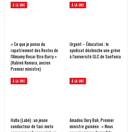
À LA UNE
À LA UNE
« Ce que je pense du
Urgent – Éducation : le
rapatriement des Restes de
syndicat déclenche une grève
l’Almamy Bocar Biro Barry »
à l’université GLC de Sonfonia
(Kabiné Komara, ancien
Premier ministre)
À LA UNE
À LA UNE
Hafia (Labé) : un jeune
Amadou Oury Bah, Premier
conducteur de taxi-moto
ministre guinéen : « Nous