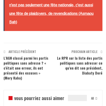
n'est pas seulement une fête nationale, c'est aussi
une fête de plaidoyers, de revendications (Asmaou
Bah)
ARTICLE PRÉCÉDENT
PROCHAIN ARTICLE
L’AGN classé parmi les partis
Le RPR sur la liste des partis
politiques sans adresse ? «
politiques sans adresse: ce
c’était une erreur, ils ont
qu’en dit son président,
présenté des excuses »
Diabaty Doré
(Mory Kaba)
vous pourriez aussi aimer
All