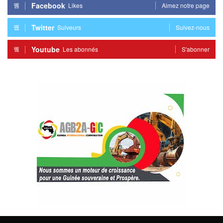
Facebook
Likes
Aimez notre page
Twitter
Suiveurs
Suivez-nous
Youtube
Les abonnés
S'abonner