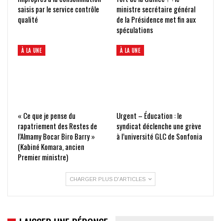
saisis par le service contrôle
ministre secrétaire général
qualité
de la Présidence met fin aux
spéculations
À LA UNE
À LA UNE
« Ce que je pense du
Urgent – Éducation : le
rapatriement des Restes de
syndicat déclenche une grève
l’Almamy Bocar Biro Barry »
à l’université GLC de Sonfonia
(Kabiné Komara, ancien
Premier ministre)
CHARGER PLUS D'ARTICLES