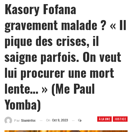
Kasory Fofana
gravement malade ? « Il
pique des crises, il
saigne parfois. On veut
lui procurer une mort
lente… » (Me Paul
Yomba)
À LA UNE
JUSTICE
On
Oct 9, 2023
Par
Siaminfos