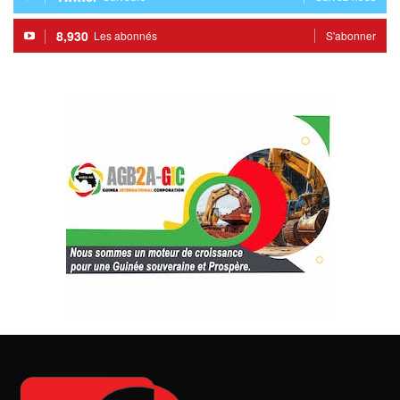
8,930
Les abonnés
S'abonner