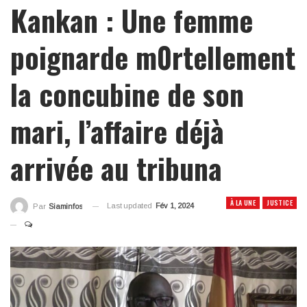
Kankan : Une femme
poignarde m0rtellement
la concubine de son
mari, l’affaire déjà
arrivée au tribuna
À LA UNE
JUSTICE
Last updated
Fév 1, 2024
Par
Siaminfos