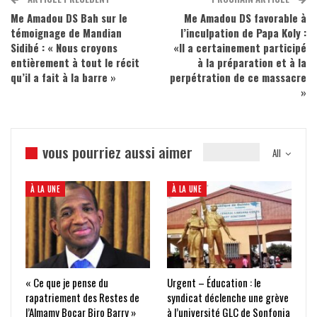
Me Amadou DS Bah sur le
Me Amadou DS favorable à
témoignage de Mandian
l’inculpation de Papa Koly :
Sidibé : « Nous croyons
«Il a certainement participé
entièrement à tout le récit
à la préparation et à la
qu’il a fait à la barre »
perpétration de ce massacre
»
vous pourriez aussi aimer
All
À LA UNE
À LA UNE
« Ce que je pense du
Urgent – Éducation : le
rapatriement des Restes de
syndicat déclenche une grève
l’Almamy Bocar Biro Barry »
à l’université GLC de Sonfonia