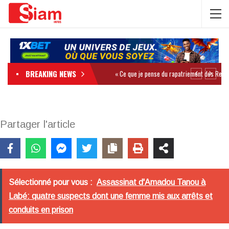
BREAKING NEWS
Partager l'article
Sélectionné pour vous :
Assassinat d'Amadou Tanou à
Labé: quatre suspects dont une femme mis aux arrêts et
conduits en prison