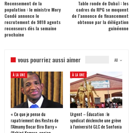
Recensement de la
Table ronde de Dubaï : les
population : le ministre Mory
cadres du RPG se moquent
Condé annonce le
de l’annonce de financement
recrutement de 9818 agents
obtenue par la délégation
recenseurs dès la semaine
guinéenne
prochaine
vous pourriez aussi aimer
All
À LA UNE
À LA UNE
« Ce que je pense du
Urgent – Éducation : le
rapatriement des Restes de
syndicat déclenche une grève
l’Almamy Bocar Biro Barry »
à l’université GLC de Sonfonia
(Kabiné Komara, ancien