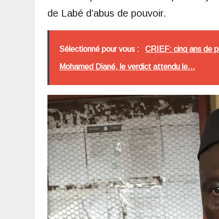
de Labé d’abus de pouvoir.
Sélectionné pour vous :
CRIEF: cinq ans de pr
Mohamed Diané, le verdict attendu le...