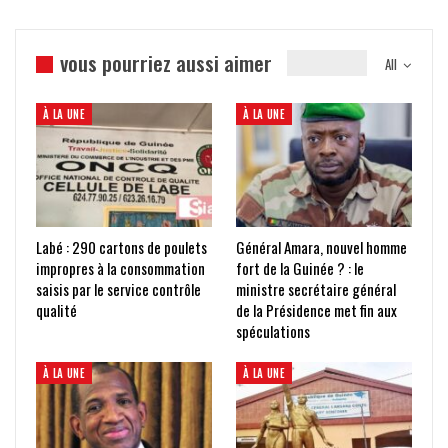
vous pourriez aussi aimer
All
À LA UNE
À LA UNE
Labé : 290 cartons de poulets
Général Amara, nouvel homme
impropres à la consommation
fort de la Guinée ? : le
saisis par le service contrôle
ministre secrétaire général
qualité
de la Présidence met fin aux
spéculations
À LA UNE
À LA UNE