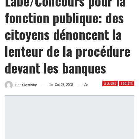
Labé/Concours pour la
fonction publique: des
citoyens dénoncent la
lenteur de la procédure
devant les banques
À LA UNE
SOCIÉTÉ
On
Oct 27, 2023
Par
Siaminfos