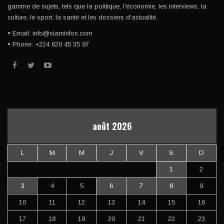
gamme de sujets, tels que la politique, l'économie, les interviews, la
culture, le sport, la santé et les dossiers d'actualité.
• Email: info@siaminfos.com
• Phone: +224 620 45 35 97
août 2026
L
M
M
J
V
S
D
1
2
3
4
5
6
7
8
9
10
11
12
13
14
15
16
17
18
19
20
21
22
23