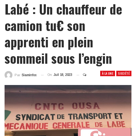
Labé : Un chauffeur de
camion tu€ son
apprenti en plein
sommeil sous l’engin
À LA UNE
SOCIÉTÉ
On
Juil 18, 2023
Par
Siaminfos