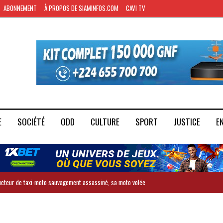
ABONNEMENT
À PROPOS DE SIAMINFOS.COM
CAVI TV
E
SOCIÉTÉ
ODD
CULTURE
SPORT
JUSTICE
E
ducteur de taxi-moto sauvagement assassiné, sa moto volée