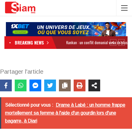
BREAKING NEWS
Partager l'article
Sélectionné pour vous :
Drame à Labé : un homme frappe
mortellement sa femme à l'aide d'un gourdin lors d'une
bagarre, à Diari