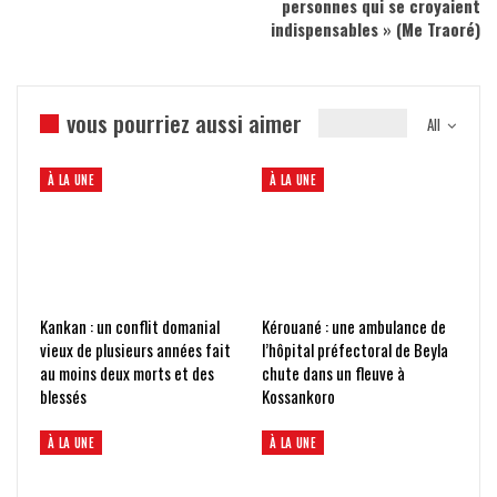
personnes qui se croyaient
indispensables » (Me Traoré)
vous pourriez aussi aimer
All
À LA UNE
À LA UNE
Kankan : un conflit domanial
Kérouané : une ambulance de
vieux de plusieurs années fait
l’hôpital préfectoral de Beyla
au moins deux morts et des
chute dans un fleuve à
blessés
Kossankoro
À LA UNE
À LA UNE