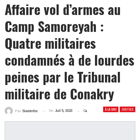
Affaire vol d’armes au
Camp Samoreyah :
Quatre militaires
condamnés à de lourdes
peines par le Tribunal
militaire de Conakry
À LA UNE
JUSTICE
On
Juil 5, 2023
Par
Siaminfos