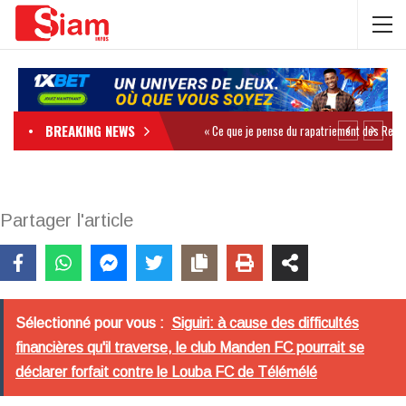
BREAKING NEWS
Partager l'article
Sélectionné pour vous :
Siguiri: à cause des difficultés
financières qu'il traverse, le club Manden FC pourrait se
déclarer forfait contre le Louba FC de Télémélé