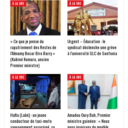
À LA UNE
À LA UNE
« Ce que je pense du
Urgent – Éducation : le
rapatriement des Restes de
syndicat déclenche une grève
l’Almamy Bocar Biro Barry »
à l’université GLC de Sonfonia
(Kabiné Komara, ancien
Premier ministre)
À LA UNE
À LA UNE
Hafia (Labé) : un jeune
Amadou Oury Bah, Premier
conducteur de taxi-moto
ministre guinéen : « Nous
sauvagement assassiné, sa
nous inspirons du modèle