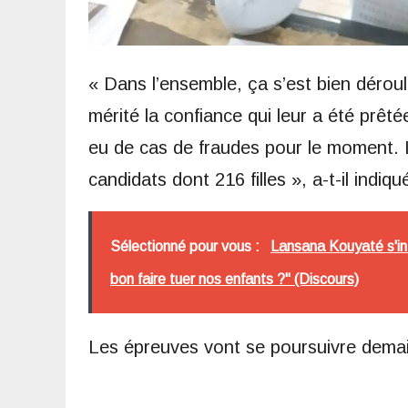
« Dans l’ensemble, ça s’est bien déroulé
mérité la confiance qui leur a été prêté
eu de cas de fraudes pour le moment. L
candidats dont 216 filles », a-t-il indiqu
Sélectionné pour vous :
Lansana Kouyaté s'int
bon faire tuer nos enfants ?" (Discours)
Les épreuves vont se poursuivre demain 