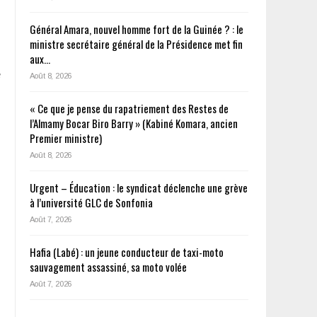
Général Amara, nouvel homme fort de la Guinée ? : le
ministre secrétaire général de la Présidence met fin
aux…
e
Août 8, 2026
« Ce que je pense du rapatriement des Restes de
l’Almamy Bocar Biro Barry » (Kabiné Komara, ancien
Premier ministre)
Août 8, 2026
Urgent – Éducation : le syndicat déclenche une grève
à l’université GLC de Sonfonia
Août 7, 2026
Hafia (Labé) : un jeune conducteur de taxi-moto
sauvagement assassiné, sa moto volée
Août 7, 2026