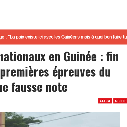
 : "La paix existe ici avec les Guinéens mais à quoi bon faire tu
ationaux en Guinée : fin
 premières épreuves du
e fausse note
À LA UNE
SOCIÉTÉ