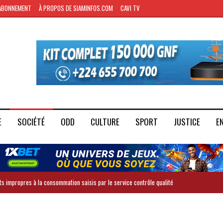
ABONNEMENT
À PROPOS DE SIAMINFOS.COM
CAVI TV
E
SOCIÉTÉ
ODD
CULTURE
SPORT
JUSTICE
E
ts impropres à la consommation saisis par le service contrôle qualité