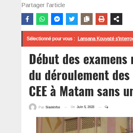
Partager l'article
Sélectionné pour vous :
Lansana Kouyaté s'interroge
Début des examens n
du déroulement des
CEE à Matam sans un
On
Juin 5, 2023
Par
Siaminfos