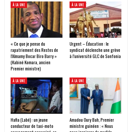
À LA UNE
À LA UNE
« Ce que je pense du
Urgent – Éducation : le
rapatriement des Restes de
syndicat déclenche une grève
l’Almamy Bocar Biro Barry »
à l’université GLC de Sonfonia
(Kabiné Komara, ancien
Premier ministre)
À LA UNE
À LA UNE
Hafia (Labé) : un jeune
Amadou Oury Bah, Premier
conducteur de taxi-moto
ministre guinéen : « Nous
sauvagement assassiné, sa
nous inspirons du modèle