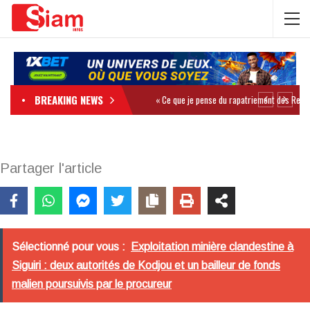
BREAKING NEWS
Partager l'article
Sélectionné pour vous :
Exploitation minière clandestine à
Siguiri : deux autorités de Kodjou et un bailleur de fonds
malien poursuivis par le procureur