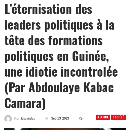
L’éternisation des
leaders politiques à la
tête des formations
politiques en Guinée,
une idiotie incontrolée
(Par Abdoulaye Kabac
Camara)
À LA UNE
SOCIÉTÉ
On
Sep 13, 2023
Par
Siaminfos