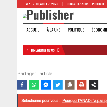
VENDREDI, AOÛT 7, 2026
CONTACTEZ-NOUS
PUBLICITÉ
ACCUEIL
À LA UNE
POLITIQUE
ÉCONOMI
BREAKING NEWS
Partager l'article
Sélectionné pour vous :
Pourquoi l'ANAD n'a pas p