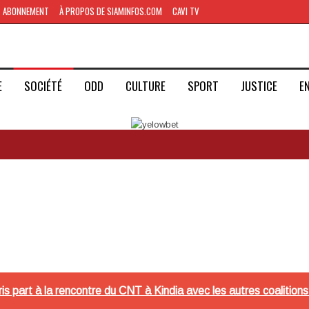
ABONNEMENT
À PROPOS DE SIAMINFOS.COM
CAVI TV
E
SOCIÉTÉ
ODD
CULTURE
SPORT
JUSTICE
E
ris part à la rencontre du CNT à Kindia avec les autres coalit