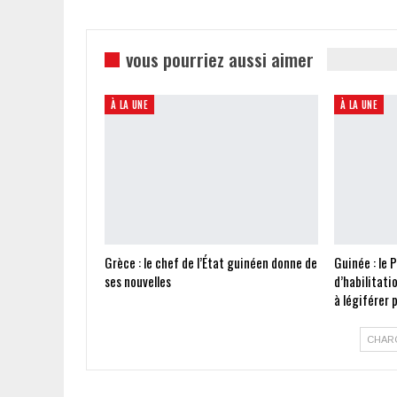
vous pourriez aussi aimer
À LA UNE
À LA UNE
Grèce : le chef de l’État guinéen donne de
Guinée : le 
ses nouvelles
d’habilitati
à légiférer
CHAR