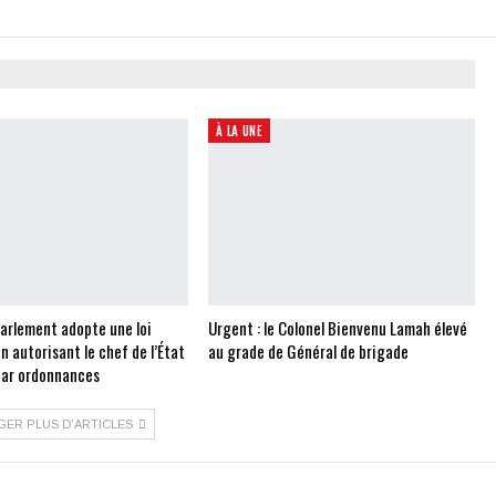
À LA UNE
Parlement adopte une loi
Urgent : le Colonel Bienvenu Lamah élevé
on autorisant le chef de l’État
au grade de Général de brigade
 par ordonnances
GER PLUS D'ARTICLES