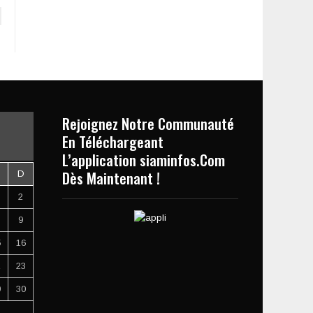
Rejoignez Notre Communauté
En Téléchargeant
L’application siaminfos.Com
Dès Maintenant !
D
2
9
5
16
2
23
9
30