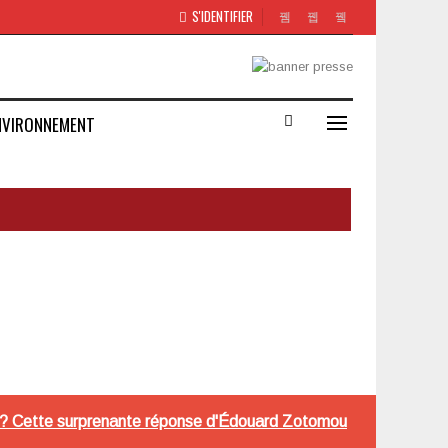
S'IDENTIFIER
NVIRONNEMENT
ions? Cette surprenante réponse d'Édouard Zotomou