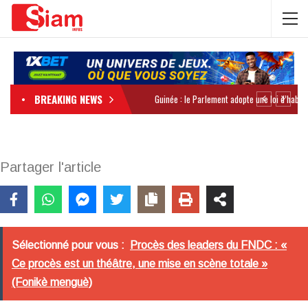
BREAKING NEWS
Partager l'article
Sélectionné pour vous :
Procès des leaders du FNDC : «
Ce procès est un théâtre, une mise en scène totale »
(Fonikè menguè)