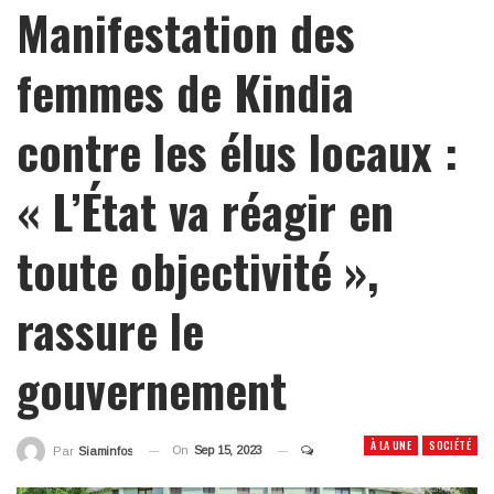
Manifestation des
femmes de Kindia
contre les élus locaux :
« L’État va réagir en
toute objectivité »,
rassure le
gouvernement
À LA UNE
SOCIÉTÉ
On
Sep 15, 2023
Par
Siaminfos