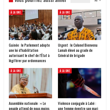
All
À LA UNE
À LA UNE
Guinée : le Parlement adopte
Urgent : le Colonel Bienvenu
une loi d’habilitation
Lamah élevé au grade de
autorisant le chef de l’État à
Général de brigade
légiférer par ordonnances
À LA UNE
À LA UNE
Assemblée nationale : « Le
Violence conjugale à Labé :
peuple attend de nous moins
une femme éventre son mari