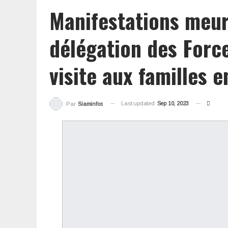
Manifestations meur
délégation des Forc
visite aux familles e
Last updated
Sep 10, 2023
Par
Siaminfos