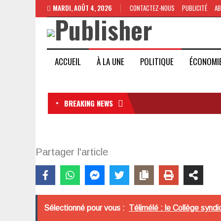
MARDI, AOÛT 4, 2026
CONTACTEZ-NOUS
PUBLICITÉ
A
ACCUEIL
À LA UNE
POLITIQUE
ÉCONOMI
BREAKING NEWS
Partager l'article
Sélectionné pour vous :
Télimélé : le Collège synd