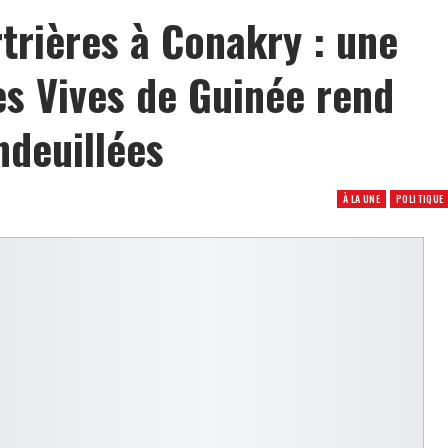
trières à Conakry : une
es Vives de Guinée rend
ndeuillées
À LA UNE
POLITIQUE