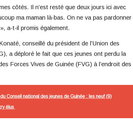
mes côtés. Il n’est resté que deux jours ici avec
 beaucoup ma maman là-bas. On ne va pas pardonner
r », a-t-il promis également.
onaté, conseillé du président de l’Union des
 a déploré le fait que ces jeunes ont perdu la
 des Forces Vives de Guinée (FVG) à l’endroit des
du Conseil national des jeunes de Guinée : les neuf (9)
ry élus