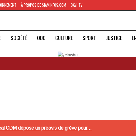
BONNEMENT
À PROPOS DE SIAMINFOS.COM
CAVI TV
E
SOCIÉTÉ
ODD
CULTURE
SPORT
JUSTICE
E
ical CDM dépose un préavis de grève pour...