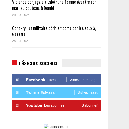
Violence conjugale à Labé : une femme éventre son
mari au couteau, à Dombi
Août 3, 2026
Conakry : un militaire périt emporté par les eaux à,
Gbessia
Août 3, 2026
réseaux sociaux
Facebook
Likes
Aimez notre page
Twitter
Suiveurs
Suivez-nous
Youtube
Les abonnés
S'abonner